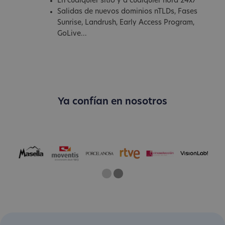
En cualquier sitio y a cualquier hora 24x7
Salidas de nuevos dominios nTLDs, Fases
Sunrise, Landrush, Early Access Program,
GoLive...
Ya confían en nosotros
One
Two
Current Slide