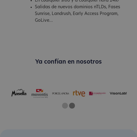
En cualquier sitio y a cualquier hora 24x7
Salidas de nuevos dominios nTLDs, Fases
Sunrise, Landrush, Early Access Program,
GoLive...
Ya confían en nosotros
One
Two
Current Slide