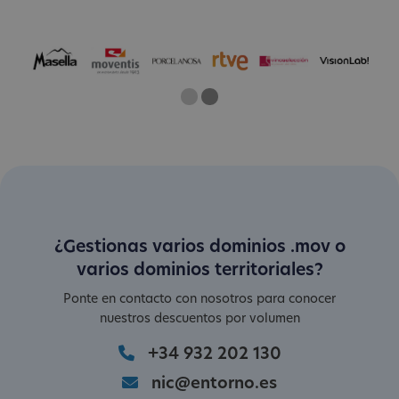
One
Current Slide
Two
¿Gestionas varios dominios .mov o
varios dominios territoriales?
Ponte en contacto con nosotros para conocer
nuestros descuentos por volumen
+34 932 202 130
nic@entorno.es