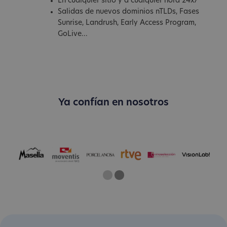
En cualquier sitio y a cualquier hora 24x7
Salidas de nuevos dominios nTLDs, Fases
Sunrise, Landrush, Early Access Program,
GoLive...
Ya confían en nosotros
One
Two
Current Slide