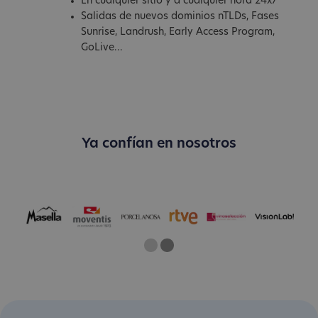
En cualquier sitio y a cualquier hora 24x7
Salidas de nuevos dominios nTLDs, Fases
Sunrise, Landrush, Early Access Program,
GoLive...
Ya confían en nosotros
One
Two
Current Slide