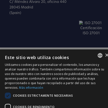
C/ Méndez Álvaro 20, oficina 440
28045 Madrid
(Spain)
Certificación
ISO 27001
Este sitio web utiliza cookies
Utilizamos cookies para personalizar el contenido, los anuncios y
SPANISH
analizar nuestro tráfico. También compartimos información sobre su
uso de nuestro sitio con nuestros socios de publicidad y análisis,
CATALÀ
quienes pueden combinarla con otra información que les haya
proporcionado o que hayan recopilado a partir del uso de sus
ENGLISH
servicios.
Más información
PORTUGUESE
COOKIES ESTRICTAMENTE NECESARIAS
COOKIES DE RENDIMIENTO