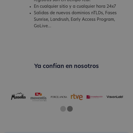
registros son en tiempo real.
En cualquier sitio y a cualquier hora 24x7
Salidas de nuevos dominios nTLDs, Fases
Sunrise, Landrush, Early Access Program,
GoLive...
Ya confían en nosotros
One
Two
Current Slide