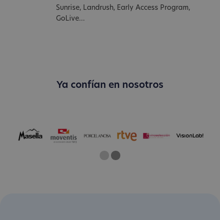
Sunrise, Landrush, Early Access Program,
GoLive...
Ya confían en nosotros
One
Two
Current Slide