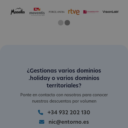
One
Two
Current Slide
¿Gestionas varios dominios
.holiday o varios dominios
territoriales?
Ponte en contacto con nosotros para conocer
nuestros descuentos por volumen
+34 932 202 130
nic@entorno.es