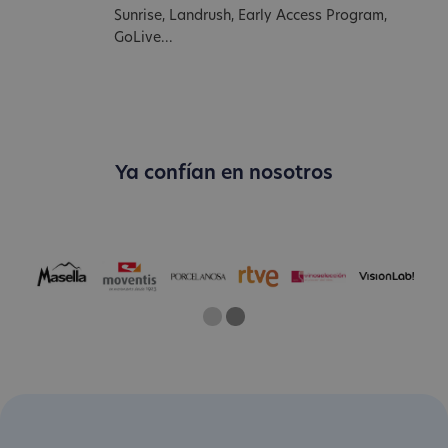
Sunrise, Landrush, Early Access Program,
GoLive...
Ya confían en nosotros
One
Current Slide
Two