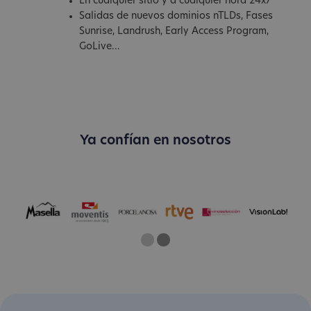
En cualquier sitio y a cualquier hora 24x7
Salidas de nuevos dominios nTLDs, Fases
Sunrise, Landrush, Early Access Program,
GoLive...
Ya confían en nosotros
One
Current Slide
Two