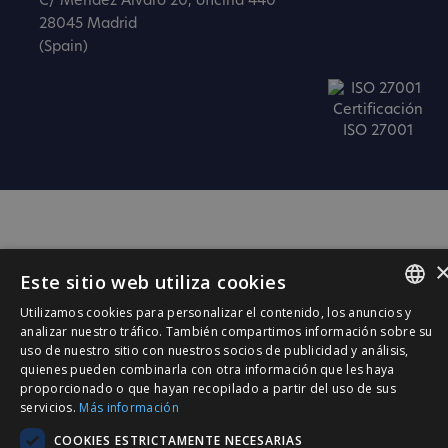
C/ Méndez Álvaro 20, oficina 440
28045 Madrid
(Spain)
Certificación
ISO 27001
Este sitio web utiliza cookies
Utilizamos cookies para personalizar el contenido, los anuncios y
SPANISH
analizar nuestro tráfico. También compartimos información sobre su
uso de nuestro sitio con nuestros socios de publicidad y análisis,
CATALÀ
quienes pueden combinarla con otra información que les haya
proporcionado o que hayan recopilado a partir del uso de sus
ENGLISH
servicios.
Más información
PORTUGUESE
COOKIES ESTRICTAMENTE NECESARIAS