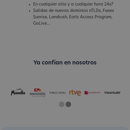
En cualquier sitio y a cualquier hora 24x7
Salidas de nuevos dominios nTLDs, Fases
Sunrise, Landrush, Early Access Program,
GoLive...
Ya confían en nosotros
One
Current Slide
Two