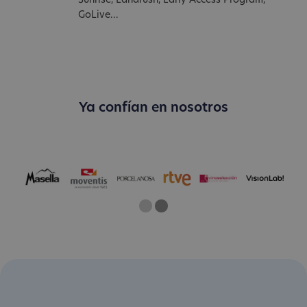
Sunrise, Landrush, Early Access Program,
GoLive...
Ya confían en nosotros
One
Current Slide
Two