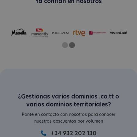
Ya confían en nosotros
One
Two
Current Slide
¿Gestionas varios dominios .co.tt o
varios dominios territoriales?
Ponte en contacto con nosotros para conocer
nuestros descuentos por volumen
+34 932 202 130