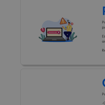
P
p
E
a
R
Pa
-