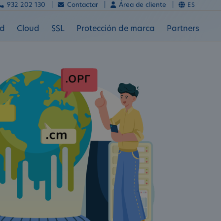
932 202 130 |
Contactar |
Área de cliente |
ES
ad
Cloud
SSL
Protección de marca
Partners