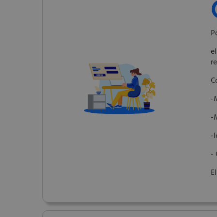
P
e
re
C
-
-
-
-
E