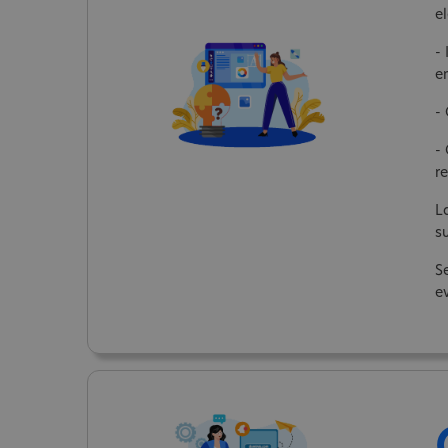
el
-
e
-
-
re
L
su
S
e