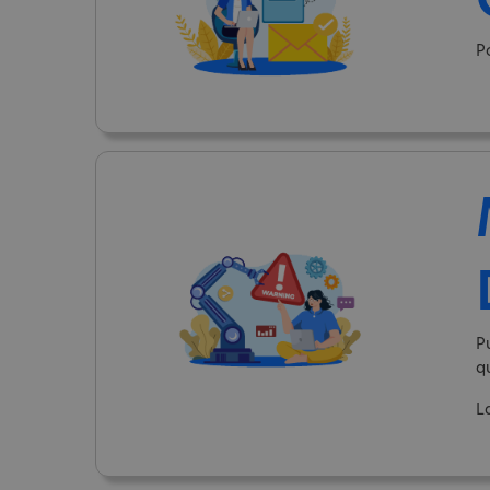
P
P
q
L