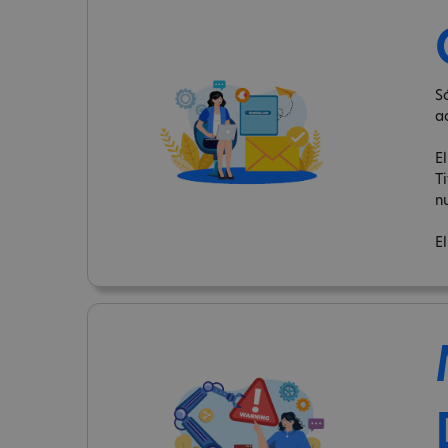
S
a
E
T
n
E