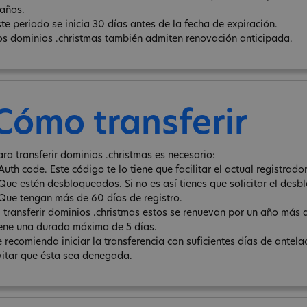
 años.
ste periodo se inicia 30 días antes de la fecha de expiración.
os dominios .christmas también admiten renovación anticipada.
Cómo transferir
ara transferir dominios .christmas es necesario:
Auth code. Este código te lo tiene que facilitar el actual registrador
 Que estén desbloqueados. Si no es así tienes que solicitar el desb
 Que tengan más de 60 días de registro.
l transferir dominios .christmas estos se renuevan por un año más a
iene una durada máxima de 5 días.
e recomienda iniciar la transferencia con suficientes días de antel
vitar que ésta sea denegada.