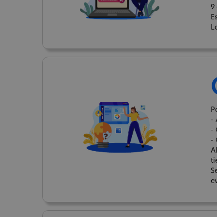
9
E
L
P
- 
-
-
A
t
S
e