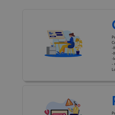
P
C
-
-
-
-
L
P