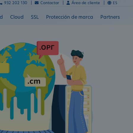
932 202 130 |
Contactar |
Área de cliente |
ES
ad
Cloud
SSL
Protección de marca
Partners