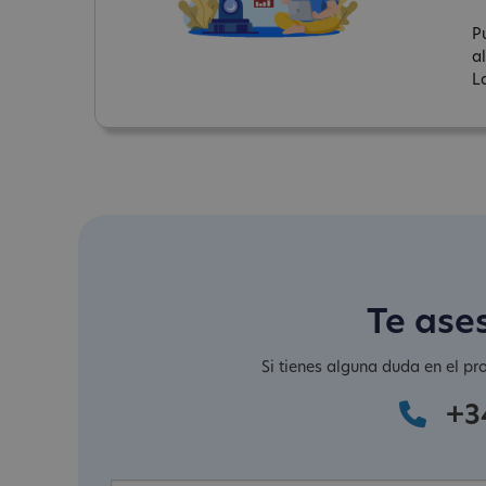
P
a
L
Te ase
Si tienes alguna duda en el pr
+3