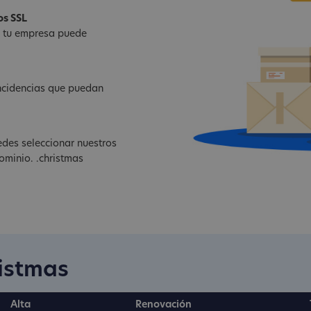
os SSL
e tu empresa puede
ncidencias que puedan
edes seleccionar nuestros
ominio. .christmas
ristmas
Alta
Renovación