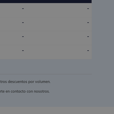
-
-
-
-
-
-
-
-
estros descuentos por volumen.
erte en contacto con nosotros.