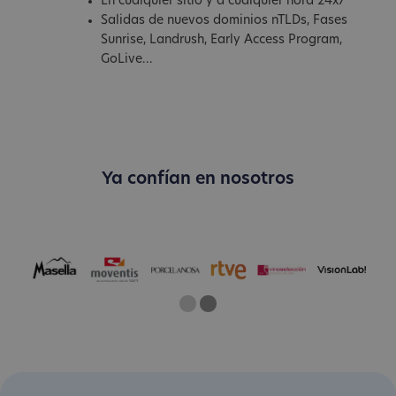
En cualquier sitio y a cualquier hora 24x7
Salidas de nuevos dominios nTLDs, Fases
Sunrise, Landrush, Early Access Program,
GoLive...
Ya confían en nosotros
One
Two
Current Slide