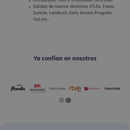
En cualquier sitio y a cualquier hora 24x7
Salidas de nuevos dominios nTLDs, Fases
Sunrise, Landrush, Early Access Program,
GoLive...
Ya confían en nosotros
One
Current Slide
Two