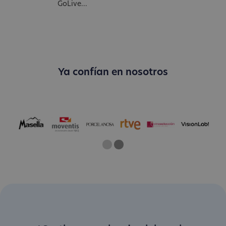
GoLive...
Ya confían en nosotros
One
Current Slide
Two